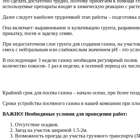
это сделать достаточно трудно, поэтому прибегаем к помощи гер
используемые препараты входят в химическую реакцию с раст
Далее следует наиболее трудоемкий этап работы – подготовка 
Она включает: выравнивание и культивацию грунта, разравнива
прикатку, посев и заделку семян.
При недостаточном слое грунта для создания газона, на участо
смесь с нейтральным или слабокислым значением рН - это услов
В последующие 3 недели газону необходим регулярный полив. 
количество покосов- 1 раз в неделю, в осенний период их число
Крайний срок для посева газона – начало осени, при более поз
Сроки устройства посевного газона в нашей компании при площа
ВАЖНО! Необходимые условия для проведения работ:
Отсутствие осадков.
Заезд на участок шириной 1.5-2м.
Возможность проезда до участка грузового транспорта 