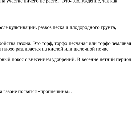
а участке ничего не растет! Это- заблуждение, так как
ле культивации, развоз песка и плодородного грунта,
ройства газона. Это торф, торфо-песчаная или торфо-земляная
н плохо развивается на кислой или щелочной почве.
ервый покос с внесением удобрений. В весенне-летний период
 на газоне появятся «проплешины».