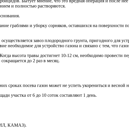
бицидов. Бытует мнение, что это вредная операция и после нее н
ением и полностью растворяются.
основания.
ние граблями и уборку сорняков, оставшихся на поверхности пос
к осуществляется завоз плодородного грунта, пригодного для уст
ие необходимое для устройство газона и связано с тем, что газо
Когда высота травы достигнет 10-12 см, необходимо провести п
 сокращается до 2 раз в месяц.
дних сроках посева газон может не успеть укорениться и весной
ди участка от 6 до 10 соток составляют 1 день.
(ЗИЛ, КАМАЗ).