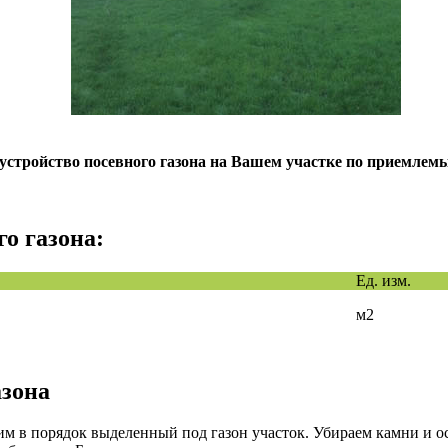
тройство посевного газона на Вашем участке по приемлемы
о газона:
Ед. изм.
м2
азона
одим в порядок выделенный под газон участок. Убираем камни и